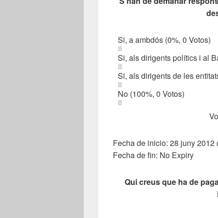
S'han de demanar responsab
de
Si, a ambdós
(0%, 0 Votos)
Si, als dirigents polítics i a
Si, als dirigents de les entit
No
(100%, 0 Votos)
Vo
Fecha de inicio: 28 juny 2012
Fecha de fin: No Expiry
Qui creus que ha de paga