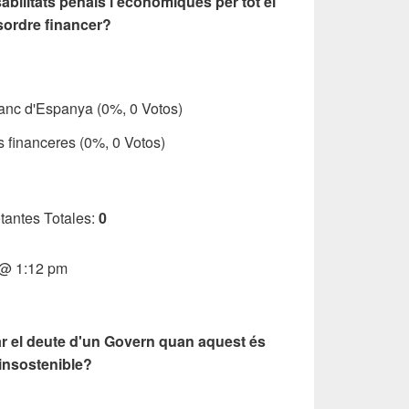
ilitats penals i econòmiques per tot el
sordre financer?
l Banc d'Espanya
(0%, 0 Votos)
ats financeres
(0%, 0 Votos)
tantes Totales:
0
 @ 1:12 pm
r el deute d'un Govern quan aquest és
insostenible?