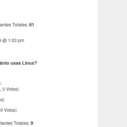
antes Totales:
61
09 @ 1:03 pm
ánto usas Linux?
 3 Votos)
os)
 0 Votos)
tantes Totales:
9