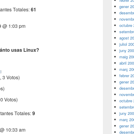
febrer 2
gener 2
antes Totales:
61
desembr
novembr
09 @ 1:03 pm
octubre
setembr
agost 2
juliol 20
ánto usas Linux?
juny 20
maig 20
abril 20
març 20
febrer 2
 3 Votos)
gener 2
os)
desembr
novembr
 0 Votos)
octubre
setembr
tantes Totales:
9
juny 20
març 20
gener 2
9 @ 10:33 am
desembr