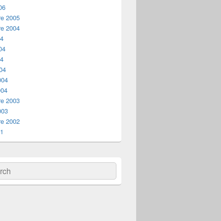
06
e 2005
e 2004
04
04
04
04
004
004
e 2003
003
e 2002
01
ch