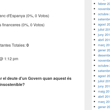
febrer 2
novembr
octubre
l Banc d'Espanya
(0%, 0 Votos)
setembr
ats financeres
(0%, 0 Votos)
agost 2
juliol 20
juny 20
abril 20
tantes Totales:
0
març 20
gener 2
desembr
 @ 1:12 pm
novembr
octubre
setembr
agost 2
r el deute d'un Govern quan aquest és
juliol 20
insostenible?
juny 20
maig 20
abril 20
març 20
gener 2