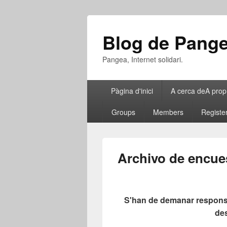
Blog de Pang
Pangea, Internet solidari.
Menú
Pàgina d'inici
A cerca de
A prop
principal
Groups
Members
Registe
Archivo de encue
S'han de demanar responsab
de