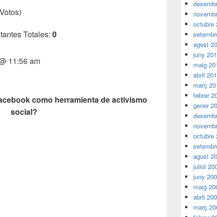
desembr
Votos)
novembr
octubre
tantes Totales:
0
setembr
agost 2
juny 20
1 @ 11:56 am
maig 20
abril 20
març 20
febrer 2
Facebook como herramienta de activismo
gener 2
social?
desembr
novembr
octubre
setembr
agost 2
juliol 20
juny 20
maig 20
abril 20
març 20