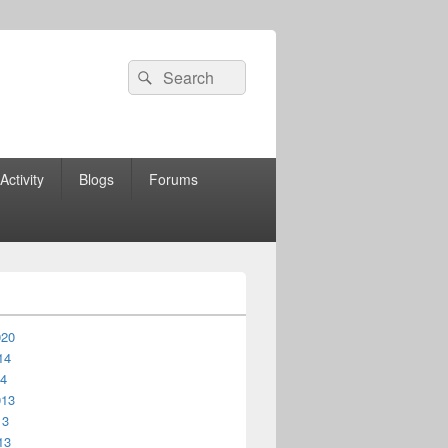
Search
Search
for:
Activity
Blogs
Forums
020
14
14
013
13
13