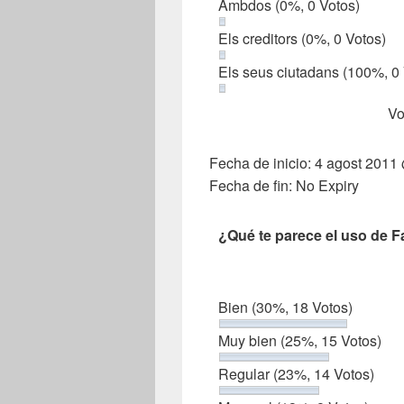
Ambdos
(0%, 0 Votos)
Els creditors
(0%, 0 Votos)
Els seus ciutadans
(100%, 0 
Vo
Fecha de inicio: 4 agost 201
Fecha de fin: No Expiry
¿Qué te parece el uso de 
Bien
(30%, 18 Votos)
Muy bien
(25%, 15 Votos)
Regular
(23%, 14 Votos)