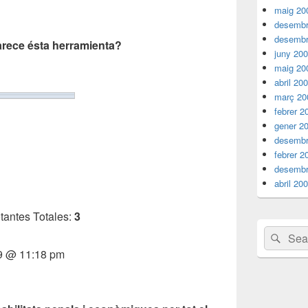
maig 20
desembr
desembr
arece ésta herramienta?
juny 20
maig 20
abril 20
març 20
febrer 2
gener 2
desembr
febrer 2
desembr
abril 20
tantes Totales:
3
Search
Sear
for:
09 @ 11:18 pm