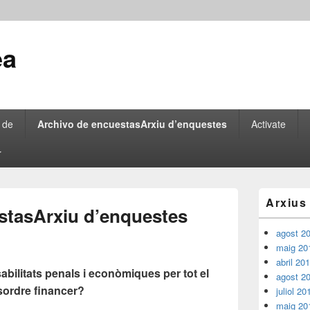
ea
 de
Archivo de encuestas
Arxiu d’enquestes
Activate
r
Barra
Arxius
lateral
stas
Arxiu d’enquestes
principal
agost 2
maig 20
abril 20
ilitats penals i econòmiques per tot el
agost 2
sordre financer?
juliol 20
maig 20