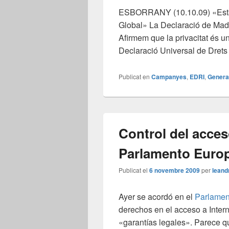
ESBORRANY (10.10.09) «Estàn
Global» La Declaració de Madr
Afirmem que la privacitat és u
Declaració Universal de Dret
Publicat en
Campanyes
,
EDRI
,
Genera
Control del acceso
Parlamento Europ
Publicat el
6 novembre 2009
per
leand
Ayer se acordó en el
Parlamen
derechos en el acceso a Internet
«garantías legales». Parece qu