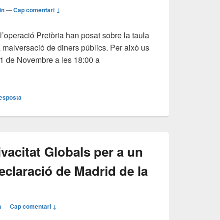
in
—
Cap comentari ↓
 l’operació Pretòria han posat sobre la taula
 la malversació de diners públics. Per això us
21 de Novembre a les 18:00 a
 CORRUPCIÓ I LA IMPUNITAT: MOBILITZACIÓ POPULAR E
resposta
vacitat Globals per a un
claració de Madrid de la
n
—
Cap comentari ↓