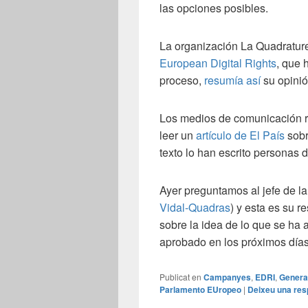
las opciones posibles.
La organización La Quadrature
European Digital Rights
, que 
proceso,
resumía así
su opinió
Los medios de comunicación ref
leer un
artículo de El País
sobr
texto lo han escrito personas di
Ayer preguntamos al jefe de l
Vidal-Quadras
) y esta es su r
sobre la idea de lo que se ha
aprobado en los próximos día
Publicat en
Campanyes
,
EDRI
,
Genera
Parlamento EUropeo
|
Deixeu una res