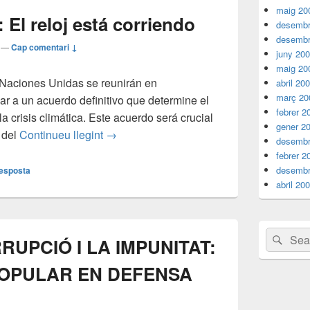
maig 20
 El reloj está corriendo
desembr
desembr
—
Cap comentari ↓
juny 20
maig 20
 Naciones Unidas se reunirán en
abril 20
març 20
r a un acuerdo definitivo que determine el
febrer 2
la crisis climática. Este acuerdo será crucial
gener 2
Cambio climático: El reloj está corriendo
 del
Continueu llegint
→
desembr
febrer 2
desembr
resposta
abril 20
Search
Sear
UPCIÓ I LA IMPUNITAT:
for:
POPULAR EN DEFENSA