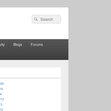
Search
Search
for:
vity
Blogs
Forums
020
14
14
013
13
13