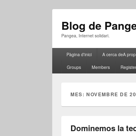
Blog de Pang
Pangea, Internet solidari.
Menú
Pàgina d'inici
A cerca de
A prop
principal
Groups
Members
Registe
MES:
NOVEMBRE DE 20
Dominemos la tec