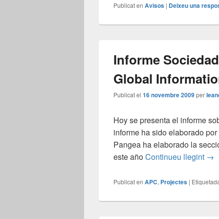
Publicat en
Avisos
|
Deixeu una respo
Informe Sociedad 
Global Informati
Publicat el
16 novembre 2009
per
lean
Hoy se presenta el informe so
informe ha sido elaborado po
Pangea ha elaborado la secci
Inf
este año
Continueu llegint
→
Publicat en
APC
,
Projectes
|
Etiquetad