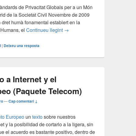
dards de Privacitat Globals per a un Món
id de la Societat Civil Novembre de 2009
n dret humà fonamental establert en la
Estàndards de Privacitat Globals 
s Humans, el
Continueu llegint
→
l
|
Deixeu una resposta
 a Internet y el
eo (Paquete Telecom)
ro
—
Cap comentari ↓
to Europeo
un
texto
sobre nuestros
 y la posibilidad de cortarlo a la ligera, sin
e el acuerdo es bastante positivo, dentro de