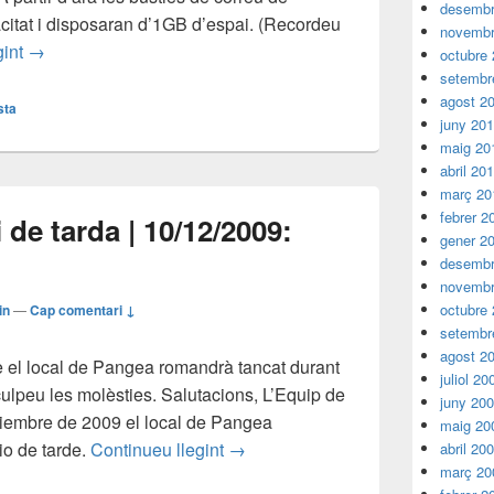
desembr
itat i disposaran d’1GB d’espai. (Recordeu
novembr
Novetats en el servei de correu | Novedades en el servicio 
gint
→
octubre
setembr
agost 2
sta
juny 20
maig 20
abril 20
març 20
febrer 2
 de tarda | 10/12/2009:
gener 2
desembr
novembr
octubre
in
—
Cap comentari ↓
setembr
agost 2
 el local de Pangea romandrà tancat durant
juliol 20
culpeu les molèsties. Salutacions, L’Equip de
juny 20
iembre de 2009 el local de Pangea
maig 20
10/12/2009: Horari de tarda | 10/1
io de tarde.
Continueu llegint
→
abril 20
març 20