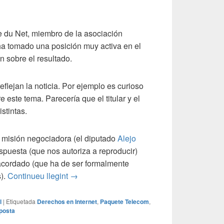
 du Net, miembro de la asociación
ha tomado una posición muy activa en el
n sobre el resultado.
lejan la noticia. Por ejemplo es curioso
e este tema. Parecería que el titular y el
stintas.
a misión negociadora (el diputado
Alejo
espuesta (que nos autoriza a reproducir)
 acordado (que ha de ser formalmente
Control del acceso a Internet y el Parlame
s).
Continueu llegint
→
l
|
Etiquetada
Derechos en Internet
,
Paquete Telecom
,
posta