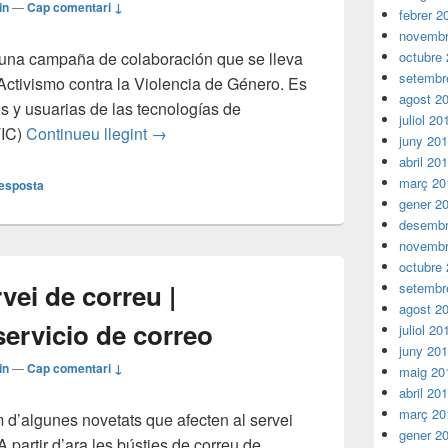
in
—
Cap comentari ↓
febrer 2
novembr
 una campaña de colaboración que se lleva
octubre
setembr
Activismo contra la Violencia de Género. Es
agost 2
s y usuarias de las tecnologías de
juliol 20
Dominemos la tecnologia !
TIC)
Continueu llegint
→
juny 20
abril 20
març 20
resposta
gener 2
desembr
novembr
octubre
vei de correu |
setembr
agost 2
ervicio de correo
juliol 20
juny 20
in
—
Cap comentari ↓
maig 20
abril 20
març 20
em d’algunes novetats que afecten al servei
gener 2
A partir d’ara les bústies de correu de