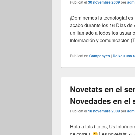
Publicat el
30 novembre 2009
per
adm
¡Dominemos la tecnología! es
acabo durante los 16 Días de 
un llamado a todos los usuario
información y comunicación (
Publicat en
Campanyes
|
Deixeu una 
Novetats en el ser
Novedades en el s
Publicat el
18 novembre 2009
per
adm
Hola a tots i totes, Us inform
de correu.
Les novetats: -> 