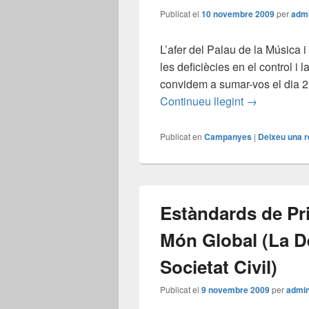
Publicat el
10 novembre 2009
per
adm
L’afer del Palau de la Música i
les deficiècies en el control i
convidem a sumar-vos el dia 
CONTRA LA
Continueu llegint
→
Publicat en
Campanyes
|
Deixeu una 
Estàndards de Pri
Món Global (La De
Societat Civil)
Publicat el
9 novembre 2009
per
admi