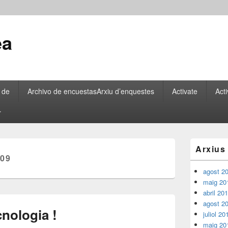
ea
 de
Archivo de encuestas
Arxiu d’enquestes
Activate
Acti
r
Barra
Arxius
lateral
09
principal
agost 2
maig 20
abril 20
agost 2
nologia !
juliol 20
maig 20