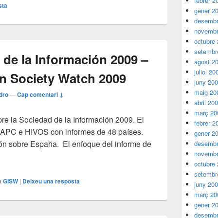
febrer 2
sta
gener 2
desembr
novembr
octubre
setembr
de la Información 2009 –
agost 2
juliol 20
on Society Watch 2009
juny 20
maig 20
dro
—
Cap comentari ↓
abril 20
març 20
bre la Sociedad de la Información 2009. El
febrer 2
r APC e HIVOS con informes de 48 países.
gener 2
ón sobre España. El enfoque del informe de
desembr
novembr
orme Sociedad de la Información 2009 – Global Information Soc
octubre
setembr
a
GISW
|
Deixeu una resposta
juny 20
març 20
gener 2
desembr