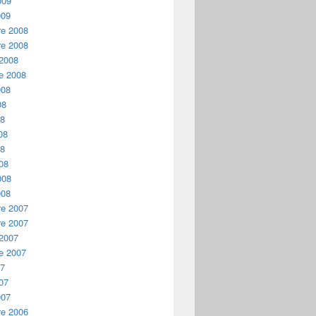
009
009
e 2008
e 2008
 2008
e 2008
008
08
08
08
08
08
008
008
e 2007
e 2007
iety Watch 2009
 2007
e 2007
07
07
007
e 2006