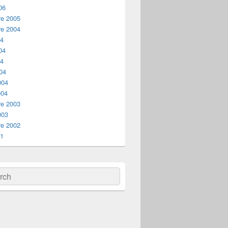
06
e 2005
e 2004
04
04
04
04
004
004
e 2003
003
e 2002
01
ch