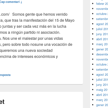
Cap comentari ↓
febrer 2
novembr
s.com/ Somos gente que hemos venido
octubre
setembr
ia, que tras la manifestación del 15 de Mayo
agost 2
 juntas y ser cada vez más en la lucha
juliol 20
mos a ningún partido ni asociación.
juny 20
. Nos une el malestar por unas vidas
abril 20
s, pero sobre todo nosune una vocación de
març 20
gener 2
 queremos una nueva sociedad
desembr
r encima de intereses económicos y
novembr
e BCN
Acampada de BCN
octubre
setembr
agost 2
resposta
juliol 20
juny 20
maig 20
abril 20
et
març 20
gener 2