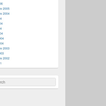
06
e 2005
e 2004
04
04
04
04
004
004
e 2003
003
e 2002
01
ch