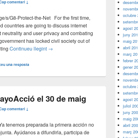
Cap comentari ↓
desembr
novembr
octubre
/s/G8-Protect-the-Net For the first time,
setembr
d countries are going to discuss internet
agost 2
et neutrality and user privacy and combating
juny 20
government has locked civil society out of
maig 20
G8: Protect the Net
abril 20
iting
Continueu llegint
→
març 20
febrer 2
xeu una resposta
gener 2
desembr
novembr
octubre
setembr
mayo
Acció el 30 de maig
agost 2
juliol 20
Cap comentari ↓
juny 20
maig 20
Ya tenemos preparada la primera acción no
abril 20
junta. Ayúdanos a difundirla, participa de
març 20