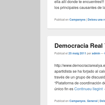
ella allí donde te encuentres!
los principales causantes de l
Publicat en
Campanyes
|
Deixeu una 
Democracia Real 
Publicat el
25 maig 2011
per
admin
—
http://www.democraciarealya.
apartidista se ha forjado al cal
través de un grupo de discus
“Plataforma de coordinación d
único fin es
Continueu llegint
Publicat en
Campanyes
,
General
|
Dei