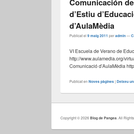
Comunicación de
d’Estiu d’Educac
d’AulaMèdia
Publicat el
9 maig 2011
per
admin
—
C
VI Escuela de Verano de Edu
http://www.aulamedia.org/virtu
Comunicació d’AulaMèdia http
Publicat en
Noves pàgines
|
Deixeu un
Copyright © 2026
Blog de Pangea
. All Righ