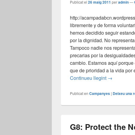
Publicat el
26 maig 2011
per
admin
—
http://acampadabcn.wordpres
libremente y de forma voluntar
hemos decidido seguir estando
por la dignidad. No representa
Tampoco nadie nos representa
precarias por la desigualdade
cambio. Estamos aquí porque
que de prioridad a la vida po
Acampada d
Continueu llegint
→
Publicat en
Campanyes
|
Deixeu una 
G8: Protect the N