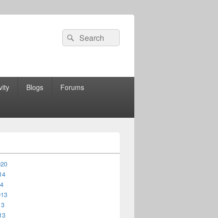
Search
Search
for:
vity
Blogs
Forums
020
14
14
013
13
13