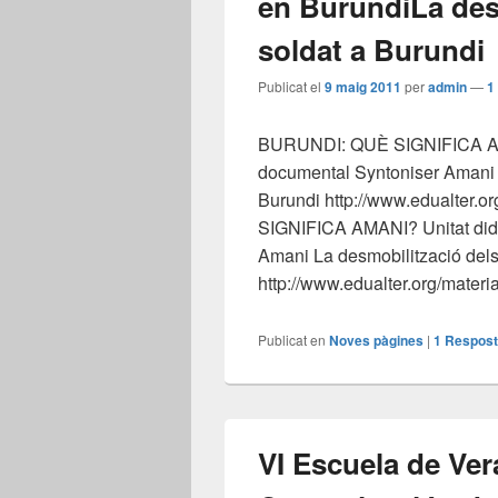
en Burundi
La des
soldat a Burundi
Publicat el
9 maig 2011
per
admin
—
1
BURUNDI: QUÈ SIGNIFICA AMA
documental Syntoniser Amani 
Burundi http://www.edualter.
SIGNIFICA AMANI? Unitat didà
Amani La desmobilització dels
http://www.edualter.org/materi
Publicat en
Noves pàgines
|
1
Respost
VI Escuela de Ve