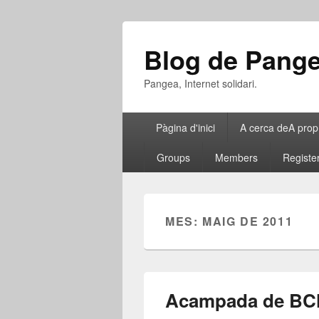
Blog de Pang
Pangea, Internet solidari.
Menú
Pàgina d'inici
A cerca de
A prop
principal
Groups
Members
Registe
MES:
MAIG DE 2011
Acampada de BC