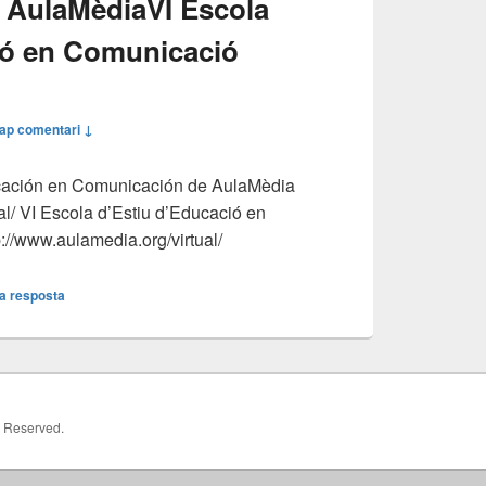
 AulaMèdia
VI Escola
ió en Comunicació
ap comentari ↓
cación en Comunicación de AulaMèdia
al/ VI Escola d’Estiu d’Educació en
://www.aulamedia.org/virtual/
a resposta
ts Reserved.