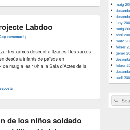
maig 20
desembr
desembr
juny 20
projecte Labdoo
maig 20
abril 20
Cap comentari ↓
març 20
febrer 2
tzar les xarxes descentralitzades i les xarxes
gener 2
s en desús a infants de països en
desembr
febrer 2
 de maig a les 10h a la Sala d’Actes de la
desembr
ció del projecte Labdoo
abril 20
resposta
Search
Sear
for:
ón de los niños soldado