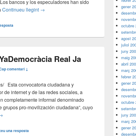
febrer 2
!! Los bancos y los especuladores han sido
gener 2
Acción el 30 de mayo
Acció el 30 de maig
a
Continueu llegint
→
desembr
novembr
resposta
octubre
setembr
agost 2
juliol 20
juny 20
Ya
Democràcia Real Ja
maig 20
abril 20
Cap comentari ↓
març 20
febrer 2
gener 2
es/ Esta convocatoria ciudadana y
desembr
or de internet y de las redes sociales, a
novembr
ión completamente informal denominado
octubre
e grupos pro-movilización ciudadana”, cuyo
setembr
Democracia Real Ya
Democràcia Real Ja
→
juny 20
març 20
gener 2
xeu una resposta
desembr