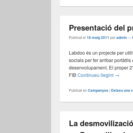
Presentació del 
Publicat el
18 maig 2011
per
admin
—
Labdoo és un projecte per utili
socials per fer arribar portàtil
desenvolupament. El proper 27
Presenta
FIB
Continueu llegint
→
Publicat en
Campanyes
|
Deixeu una 
La desmovilizaci