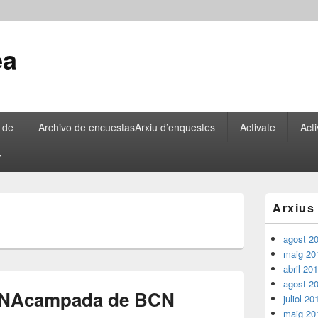
ea
 de
Archivo de encuestas
Arxiu d’enquestes
Activate
Acti
r
Barra
Arxius
lateral
principal
agost 2
maig 20
abril 20
agost 2
N
Acampada de BCN
juliol 20
maig 20