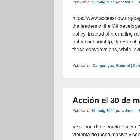
Publicat el
25 maig 2011
per
admin
—
https://www.accessnow.org/page
the leaders of the G8 develope
policy. Instead of promoting n
online censorship, the French 
these conversations, while inv
Publicat en
Campanyes
,
General
|
Dei
Acción el 30 de 
Publicat el
25 maig 2011
per
admin
—
«Por una democracia real ya. 
violenta de lucha masiva y con