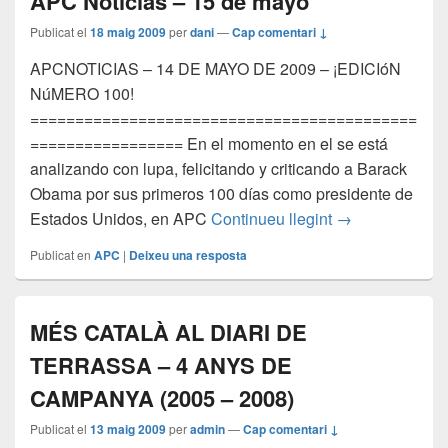
APC Noticias – 15 de mayo
Publicat el
18 maig 2009
per
dani
—
Cap comentari ↓
APCNOTICIAS – 14 DE MAYO DE 2009 – ¡EDICIóN
NúMERO 100!
===========================================
================= En el momento en el se está
analizando con lupa, felicitando y criticando a Barack
Obama por sus primeros 100 días como presidente de
APC Noticias –
Estados Unidos, en APC
Continueu llegint
→
Publicat en
APC
|
Deixeu una resposta
MÉS CATALÀ AL DIARI DE
TERRASSA – 4 ANYS DE
CAMPANYA (2005 – 2008)
Publicat el
13 maig 2009
per
admin
—
Cap comentari ↓