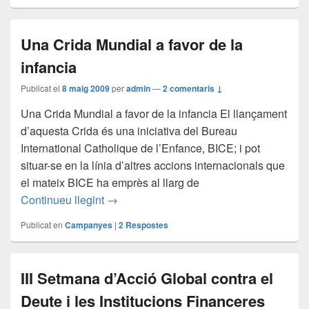
Una Crida Mundial a favor de la
infancia
Publicat el
8 maig 2009
per
admin
—
2 comentaris ↓
Una Crida Mundial a favor de la infancia El llançament
d’aquesta Crida és una iniciativa del Bureau
International Catholique de l’Enfance, BICE; i pot
situar-se en la línia d’altres accions internacionals que
el mateix BICE ha emprès al llarg de
Una Crida Mundial a favor de la infancia
Continueu llegint
→
Publicat en
Campanyes
|
2
Respostes
III Setmana d’Acció Global contra el
Deute i les Institucions Financeres