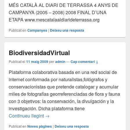
MÉS CATALÀ AL DIARI DE TERRASSA 4 ANYS DE
CAMPANYA (2005 – 2008) 2008 FINAL D’UNA
ETAPA www.mescatalaaldiarideterrassa.org
Publicat en
Campanyes
|
Deixeu una resposta
BiodiversidadVirtual
Publicat el
11 maig 2009
per
admin
—
Cap comentari ↓
Plataforma colaborativa basada en una red social de
internet conformada por naturalistas,fotógrafos y
conservacionistas que pretende catalogar y acumular
miles de fotografías georreferenciadas de flora y fauna
con 3 objetivos: la conservación, la divulgación y la
investigación. Dicha plataforma tiene
BiodiversidadVirtual
Continueu llegint
→
Publicat en
Noves pàgines
|
Deixeu una resposta