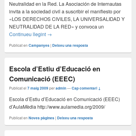
Neutralidad en la Red. La Asociación de Internautas
invita a la sociedad civil a suscribir el manifiesto por
«LOS DERECHOS CIVILES, LA UNIVERSALIDAD Y
NEUTRALIDAD DE LA RED» y convoca un
POR LOS DERECHOS CIVILES, LA UN
Continueu llegint
→
Publicat en
Campanyes
|
Deixeu una resposta
Escola d’Estiu d’Educació en
Comunicació (EEEC)
Publicat el
7 maig 2009
per
admin
—
Cap comentari ↓
Escola d’Estiu d’Educació en Comunicació (EEEC)
d’AulaMèdia http://www.aulamedia.org/2009/
Publicat en
Noves pàgines
|
Deixeu una resposta