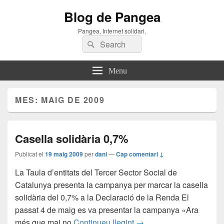
Blog de Pangea
Pangea, Internet solidari.
Search
Search
for:
Menu
MES:
MAIG DE 2009
Casella solidària 0,7%
Publicat el
19 maig 2009
per
dani
—
Cap comentari ↓
La Taula d’entitats del Tercer Sector Social de
Catalunya presenta la campanya per marcar la casella
solidària del 0,7% a la Declaració de la Renda El
passat 4 de maig es va presentar la campanya «Ara
Casella solidària 0,7%
més que mai no
Continueu llegint
→