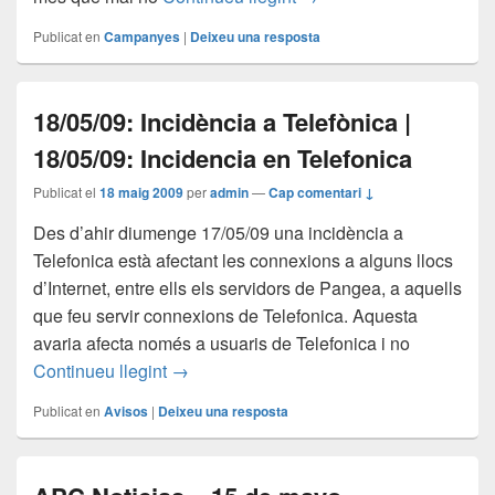
Publicat en
Campanyes
|
Deixeu una resposta
18/05/09: Incidència a Telefònica |
18/05/09: Incidencia en Telefonica
Publicat el
18 maig 2009
per
admin
—
Cap comentari ↓
Des d’ahir diumenge 17/05/09 una incidència a
Telefonica està afectant les connexions a alguns llocs
d’Internet, entre ells els servidors de Pangea, a aquells
que feu servir connexions de Telefonica. Aquesta
avaria afecta només a usuaris de Telefonica i no
18/05/09: Incidència a Telefònica | 18/05/
Continueu llegint
→
Publicat en
Avisos
|
Deixeu una resposta