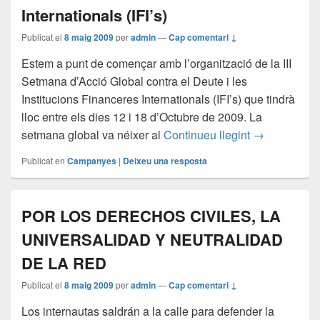
Internationals (IFI’s)
Publicat el
8 maig 2009
per
admin
—
Cap comentari ↓
Estem a punt de començar amb l’organització de la III
Setmana d’Acció Global contra el Deute i les
Institucions Financeres Internationals (IFI’s) que tindrà
lloc entre els dies 12 i 18 d’Octubre de 2009. La
III Setmana d’
setmana global va néixer al
Continueu llegint
→
Publicat en
Campanyes
|
Deixeu una resposta
POR LOS DERECHOS CIVILES, LA
UNIVERSALIDAD Y NEUTRALIDAD
DE LA RED
Publicat el
8 maig 2009
per
admin
—
Cap comentari ↓
Los internautas saldrán a la calle para defender la