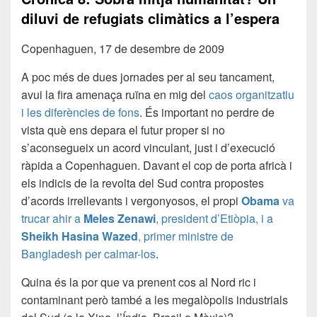
diluvi de refugiats climàtics a l’espera
Copenhaguen, 17 de desembre de 2009
A poc més de dues jornades per al seu tancament,
avui la fira amenaça ruïna en mig del
caos organitzatiu
i les diferències de fons
. És important no perdre de
vista què ens depara el futur proper si no
s’aconsegueix un acord vinculant, just i d’execució
ràpida a Copenhaguen. Davant el cop de porta africà i
els indicis de la revolta del Sud contra propostes
d’acords irrellevants i vergonyosos, el propi
Obama
va
trucar ahir a
Meles Zenawi
, president d’Etiòpia, i a
Sheikh Hasina Wazed
, primer ministre de
Bangladesh per calmar-los
.
Quina és la por que va prenent cos al Nord ric i
contaminant però també a les megalòpolis industrials