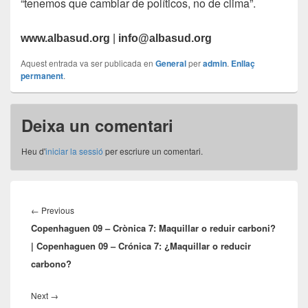
“tenemos que cambiar de políticos, no de clima”.
www.albasud.org
|
info@albasud.org
Aquest entrada va ser publicada en
General
per
admin
.
Enllaç
permanent
.
Deixa un comentari
Heu d'
iniciar la sessió
per escriure un comentari.
Navegació
d'entrades
Previous
←
Previous
Copenhaguen 09 – Crònica 7: Maquillar o reduir carboni?
post:
| Copenhaguen 09 – Crónica 7: ¿Maquillar o reducir
carbono?
Next
Next
→