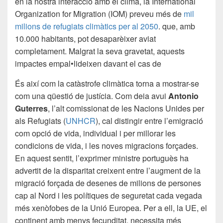
en la nostra interacció amb el clima, la International
Organization for Migration (IOM) preveu més de
mil
milions de refugiats climàtics per al 2050
. que, amb
10.000 habitants, pot desaparèixer aviat
completament. Malgrat la seva gravetat, aquests
impactes empal•lideixen davant el cas de
És així com la catàstrofe climàtica torna a mostrar-se
com una qüestió de justícia. Com deia avui
Antonio
Guterres
, l’alt comissionat de les Nacions Unides per
als Refugiats (
UNHCR
), cal distingir entre l’emigració
com opció de vida, individual i per millorar les
condicions de vida, i les noves migracions forçades.
En aquest sentit, l’exprimer ministre portuguès ha
advertit de la disparitat creixent entre l’augment de la
migració forçada de desenes de milions de persones
cap al Nord i les polítiques de seguretat cada vegada
més xenòfobes de la Unió Europea. Per a ell, la UE, el
continent amb menys fecunditat, necessita més