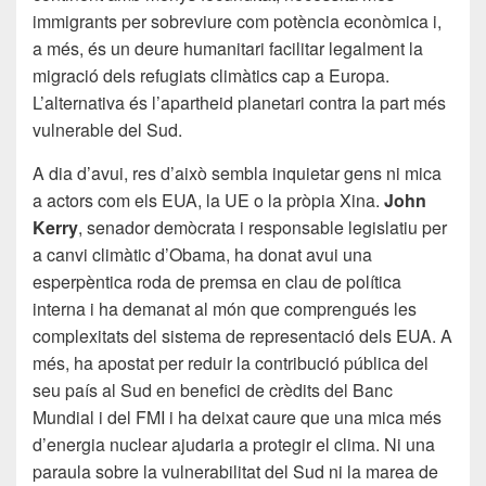
immigrants per sobreviure com potència econòmica i,
a més, és un deure humanitari facilitar legalment la
migració dels refugiats climàtics cap a Europa.
L’alternativa és l’apartheid planetari contra la part més
vulnerable del Sud.
A dia d’avui, res d’això sembla inquietar gens ni mica
a actors com els EUA, la UE o la pròpia Xina.
John
Kerry
, senador demòcrata i responsable legislatiu per
a canvi climàtic d’Obama, ha donat avui una
esperpèntica roda de premsa en clau de política
interna i ha demanat al món que comprengués les
complexitats del sistema de representació dels EUA. A
més, ha apostat per reduir la contribució pública del
seu país al Sud en benefici de crèdits del Banc
Mundial i del FMI i ha deixat caure que una mica més
d’energia nuclear ajudaria a protegir el clima. Ni una
paraula sobre la vulnerabilitat del Sud ni la marea de