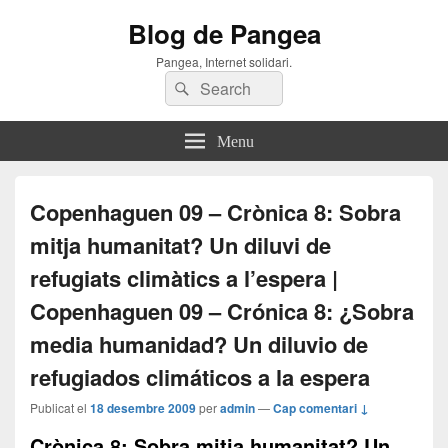
Blog de Pangea
Pangea, Internet solidari.
Search
Search
for:
Menu
Copenhaguen 09 – Crònica 8: Sobra
mitja humanitat? Un diluvi de
refugiats climàtics a l’espera |
Copenhaguen 09 – Crónica 8: ¿Sobra
media humanidad? Un diluvio de
refugiados climáticos a la espera
Publicat el
18 desembre 2009
per
admin
—
Cap comentari ↓
Crònica 8: Sobra mitja humanitat? Un