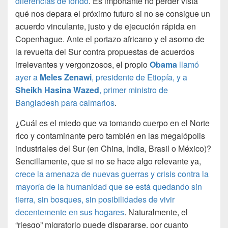
diferencias de fondo
. Es importante no perder vista
qué nos depara el próximo futuro si no se consigue un
acuerdo vinculante, justo y de ejecución rápida en
Copenhague. Ante el portazo africano y el asomo de
la revuelta del Sur contra propuestas de acuerdos
irrelevantes y vergonzosos, el propio
Obama
llamó
ayer a
Meles Zenawi
, presidente de Etiopía, y a
Sheikh Hasina Wazed
, primer ministro de
Bangladesh para calmarlos
.
¿Cuál es el miedo que va tomando cuerpo en el Norte
rico y contaminante pero también en las megalópolis
industriales del Sur (en China, India, Brasil o México)?
Sencillamente, que si no se hace algo relevante ya,
crece la amenaza de nuevas guerras y crisis contra la
mayoría de la humanidad que se está quedando sin
tierra, sin bosques, sin posibilidades de vivir
decentemente en sus hogares
. Naturalmente, el
“riesgo” migratorio puede dispararse, por cuanto