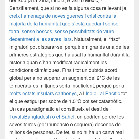
del Sud (a la Xina, l’Índia, Brasil o Mèxic)?
Senzillament, que si no es fa alguna cosa rellevant ja,
creix l’amenaça de noves guerres i crisi contra la
majoria de la humanitat que s’està quedant sense
terra, sense boscos, sense possibilitats de viure
decentment a les seves llars
. Naturalment, el “risc”
migratori pot disparar-se, perquè emigrar és una de les
primeres estratègies que ha usat la humanitat durant la
història quan s’han modificat radicalment les
condicions climàtiques. Fins i tot un dubtós acord
global per a no superar un augment del 2°C de les
temperatures mitjanes seria insuficient, perquè per a
molts estats insulars caribenys
, a l’
Índic i al Pacífic
tot
el que estigui per sobre de 1.5°C pot ser catastròfic.
Un cas paradigmàtic el constitueix el destí de
Tuvalu
Bangladesh o el Sahel
, on podrien perdre les
seves terres (per inundació o sequera) decenes de
milions de persones. De fet, si no hi ha un canvi real