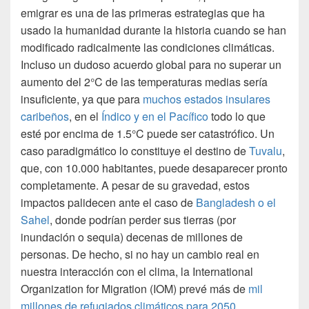
emigrar es una de las primeras estrategias que ha
usado la humanidad durante la historia cuando se han
modificado radicalmente las condiciones climáticas.
Incluso un dudoso acuerdo global para no superar un
aumento del 2°C de las temperaturas medias sería
insuficiente, ya que para
muchos estados insulares
caribeños
, en el
Índico y en el Pacífico
todo lo que
esté por encima de 1.5°C puede ser catastrófico. Un
caso paradigmático lo constituye el destino de
Tuvalu
,
que, con 10.000 habitantes, puede desaparecer pronto
completamente. A pesar de su gravedad, estos
impactos palidecen ante el caso de
Bangladesh o el
Sahel
, donde podrían perder sus tierras (por
inundación o sequia) decenas de millones de
personas. De hecho, si no hay un cambio real en
nuestra interacción con el clima, la International
Organization for Migration (IOM) prevé más de
mil
millones de refugiados climáticos para 2050
.