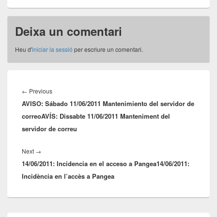
Deixa un comentari
Heu d'
iniciar la sessió
per escriure un comentari.
Navegació
d'entrades
Previous
←
Previous
AVISO: Sábado 11/06/2011 Mantenimiento del servidor de
post:
correo
AVÍS: Dissabte 11/06/2011 Manteniment del
servidor de correu
Next
Next
→
14/06/2011: Incidencia en el acceso a Pangea
post:
14/06/2011:
Incidència en l’accès a Pangea
Barra