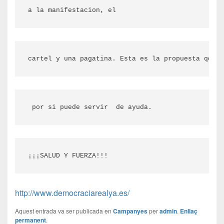
a la manifestacion, el
cartel y una pagatina. Esta es la propuesta qque
 por si puede servir  de ayuda.
¡¡¡SALUD Y FUERZA!!!
http://www.democraciarealya.es/
Aquest entrada va ser publicada en
Campanyes
per
admin
.
Enllaç
permanent
.