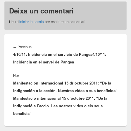
Deixa un comentari
Heu d'
iniciar la sessió
per escriure un comentari.
Navegació
d'entrades
Previous
←
Previous
4/10/11: Incidencia en el servicio de Pangea
post:
4/10/11:
Incidència en el servei de Pangea
Next
Next
→
Manifestación internacional 15 dr octubre 2011: “De la
post:
indignación a la acción. Nuestras vidas o sus beneficios”
Manifestació internacional 15 d’octubre 2011: “De la
indignació a l’acció. Les nostres vides o els seus
beneficis”