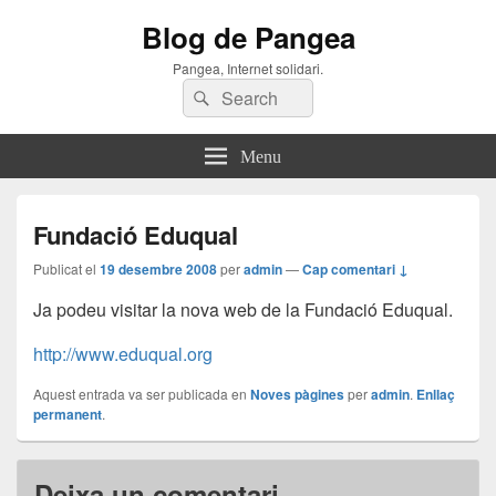
Blog de Pangea
Pangea, Internet solidari.
Search
Search
for:
Menu
Fundació Eduqual
Publicat el
19 desembre 2008
per
admin
—
Cap comentari ↓
Ja podeu visitar la nova web de la Fundació Eduqual.
http://www.eduqual.org
Aquest entrada va ser publicada en
Noves pàgines
per
admin
.
Enllaç
permanent
.
Deixa un comentari