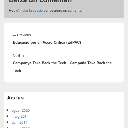
Heu d'
iniciar la sessió
per escriure un comentari.
Navegació
d'entrades
Previous
←
Previous
Educació per a l’Acció Crítica (EdPAC)
post:
Next
Next
→
Campanya Take Back the Tech | Campaña Take Back the
post:
Tech
Barra
Arxius
lateral
principal
agost 2020
maig 2014
abril 2014