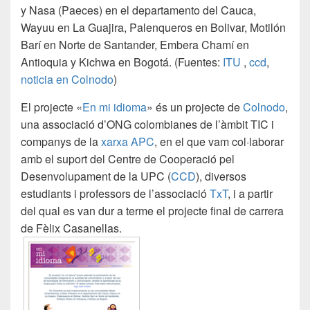
y Nasa (Paeces) en el departamento del Cauca,
Wayuu en La Guajira, Palenqueros en Bolivar, Motilón
Barí en Norte de Santander, Embera Chamí en
Antioquia y Kichwa en Bogotá. (Fuentes:
ITU
,
ccd
,
noticia en Colnodo
)
El projecte «
En mi idioma
» és un projecte de
Colnodo
,
una associació d’ONG colombianes de l’àmbit TIC i
companys de la
xarxa APC
, en el que vam col·laborar
amb el suport del Centre de Cooperació pel
Desenvolupament de la UPC (
CCD
), diversos
estudiants i professors de l’associació
TxT
, i a partir
del qual es van dur a terme el projecte final de carrera
de Fèlix Casanellas.