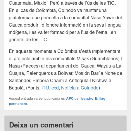
Guatemala, Mèxic i Perú a través de l’ús de les TIC.
En el cas de Colòmbia, Colnodo va muntar una
plataforma que permetia a la comunitat Nasa Yuwe del
Cauca produir i difondre informació en la seva llengua
indígena, i es va fer formació per a l’ús de l’eina i en
general de les TIC.
En aquests moments a Colòmbia s’està implementant
el projecte amb a les comunitats Misak (Guambianos) i
Nasa (Paeces) al departament del Cauca, Wayuu a La
Guajira, Palenqueros a Bolivar, Motilón Barí a Norte de
Santander, Embera Chamí a Antioquia i Kichwa a
Bogotá. (Fonts:
ITU
,
ccd
,
Notícia a Colnodo
)
Aquest entrada va ser publicada en
APC
per
leandro
.
Enllaç
permanent
.
Deixa un comentari