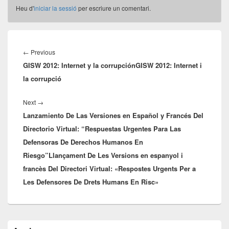
Heu d'
iniciar la sessió
per escriure un comentari.
Navegació
d'entrades
Previous
←
Previous
GISW 2012: Internet y la corrupción
post:
GISW 2012: Internet i
la corrupció
Next
Next
→
Lanzamiento De Las Versiones en Español y Francés Del
post:
Directorio Virtual: “Respuestas Urgentes Para Las
Defensoras De Derechos Humanos En
Riesgo”
Llançament De Les Versions en espanyol i
francès Del Directori Virtual: «Respostes Urgents Per a
Les Defensores De Drets Humans En Risc»
Barra