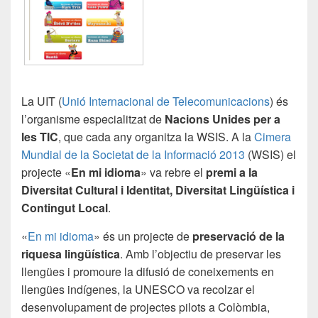
La UIT (
Unió Internacional de Telecomunicacions
) és
l’organisme especialitzat de
Nacions Unides per a
les TIC
, que cada any organitza la WSIS. A la
Cimera
Mundial de la Societat de la Informació 2013
(WSIS) el
projecte «
En mi idioma
» va rebre el
premi a la
Diversitat Cultural i Identitat, Diversitat Lingüística i
Contingut Local
.
«
En mi idioma
» és un projecte de
preservació de la
riquesa lingüística
. Amb l’objectiu de preservar les
llengües i promoure la difusió de coneixements en
llengües indígenes, la UNESCO va recolzar el
desenvolupament de projectes pilots a Colòmbia,