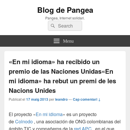
Blog de Pangea
Pangea, Internet solidari.
Search
Search
for:
Menu
«En mi idioma» ha recibido un
premio de las Naciones Unidas
«En
mi idioma» ha rebut un premi de les
Nacions Unides
Publicat el
17 maig 2013
per
leandro
—
Cap comentari ↓
El proyecto «
En mi idioma
» es un proyecto
de
Colnodo
, una asociación de ONG colombianas del
ámbito TIC y compañeros de la
red APC
, en el que